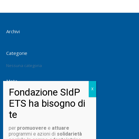
Archivi
Categorie
Nessuna categoria
Meta
Accedi
Feed dei contenuti
Feed dei commenti
WordPress.org
per
promuovere
e
attuare
programmi e azioni di
solidarietà