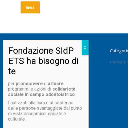
Archivi
Categori
Nessuna c
per
promuovere
e
attuare
programmi e azioni di
solidarietà
sociale in campo odontoiatrico
finalizzati alla cura e al sostegno
delle persone svantaggiate dal punto
di vista economico, sociale e
culturale.
© 2026 Fondazione SIdP
segreteria@fondazionesidp.org