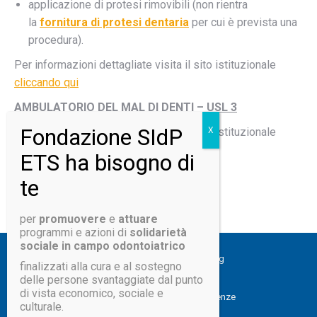
applicazione di protesi rimovibili (non rientra
la
fornitura di protesi dentaria
per cui è prevista una
procedura).
Per informazioni dettagliate visita il sito istituzionale
cliccando qui
AMBULATORIO DEL MAL DI DENTI – USL 3
Per informazioni dettagliate visita il sito istituzionale
cliccando qui
per
promuovere
e
attuare
programmi e azioni di
solidarietà
sociale in campo odontoiatrico
© 2026 Fondazione SIdP
segreteria@fondazionesidp.org
finalizzati alla cura e al sostegno
FONDAZIONE SldP ETS
delle persone svantaggiate dal punto
di vista economico, sociale e
Via del Gelsomino 20 – 50125 Firenze
culturale.
C.F. 97851810016