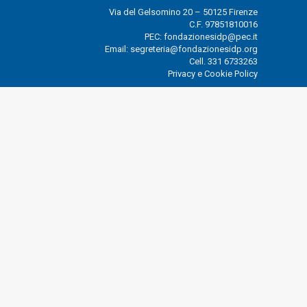
Via del Gelsomino 20 – 50125 Firenze
C.F. 97851810016
PEC:
fondazionesidp@pec.it
Email:
segreteria@fondazionesidp.org
Cell.
331 6733263
Privacy e Cookie Policy