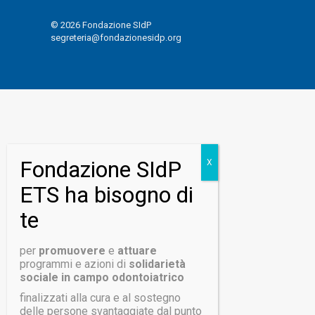
© 2026 Fondazione SIdP
segreteria@fondazionesidp.org
per
promuovere
e
attuare
programmi e azioni di
solidarietà
sociale in campo odontoiatrico
finalizzati alla cura e al sostegno
delle persone svantaggiate dal punto